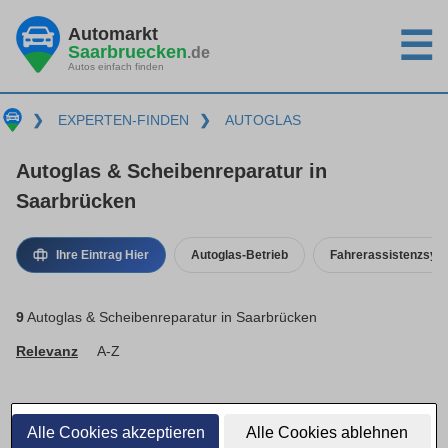
Automarkt
☰
Saarbruecken
.de
Autos einfach finden
❯
EXPERTEN-FINDEN
❯
AUTOGLAS
Autoglas & Scheibenreparatur in
Saarbrücken
Ihre Eintrag Hier
Autoglas-Betrieb
Fahrerassistenzsys
9
Autoglas & Scheibenreparatur in Saarbrücken
Relevanz
A-Z
Alle Cookies akzeptieren
Alle Cookies ablehnen
Basis-Eintrag · inaktiv