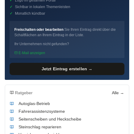
✓
Logo im gesamten Portal
✓
Sichtbar in lokalen Themenleisten
✓
Monatlich kündbar
Freischalten oder bearbeiten
Sie Ihren Eintrag direkt über die
Schaltflächen an Ihrem Eintrag in der Liste.
Ihr Unternehmen nicht gefunden?
E-Mail anzeigen
Jetzt Eintrag erstellen →
Ratgeber
Alle →
Autoglas-Betrieb
Fahrerassistenzsysteme
Seitenscheiben und Heckscheibe
Steinschlag reparieren