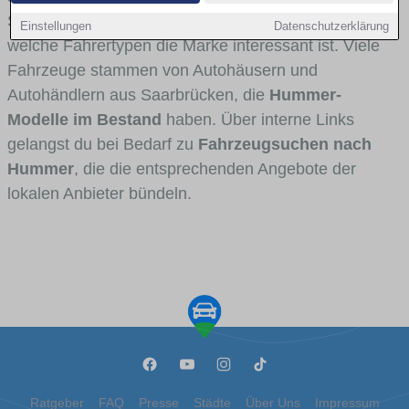
Stadt- und Umlandverkehr zu sehen sind und für
Einstellungen
Datenschutzerklärung
welche Fahrertypen die Marke interessant ist. Viele
Fahrzeuge stammen von Autohäusern und
Autohändlern aus Saarbrücken, die
Hummer-
Modelle im Bestand
haben. Über interne Links
gelangst du bei Bedarf zu
Fahrzeugsuchen nach
Hummer
, die die entsprechenden Angebote der
lokalen Anbieter bündeln.
Ratgeber
FAQ
Presse
Städte
Über Uns
Impressum