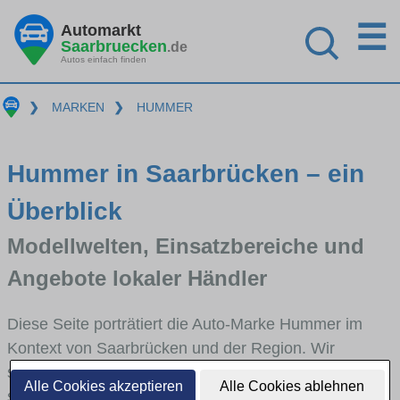
☰
Automarkt
Saarbruecken
.de
Autos einfach finden
❯
MARKEN
❯
HUMMER
Hummer in Saarbrücken – ein
Überblick
Modellwelten, Einsatzbereiche und
Angebote lokaler Händler
Diese Seite porträtiert die Auto-Marke Hummer im
Kontext von Saarbrücken und der Region. Wir
skizzieren, in welchen Fahrzeugklassen Hummer
Alle Cookies akzeptieren
Alle Cookies ablehnen
stark vertreten ist, welche Modellreihen häufig im