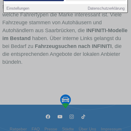
Stadt- und Umlandverkehr zu sehen sind und für
Einstellungen
Datenschutzerklärung
welche Fahrertypen die Marke interessant ist. Viele
Fahrzeuge stammen von Autohäusern und
Autohändlern aus Saarbrücken, die
INFINITI-Modelle
im Bestand
haben. Über interne Links gelangst du
bei Bedarf zu
Fahrzeugsuchen nach INFINITI
, die
die entsprechenden Angebote der lokalen Anbieter
bündeln.
Ratgeber
FAQ
Presse
Städte
Über Uns
Impressum