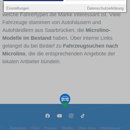
Stadt- und Umlandverkehr zu sehen sind und für
Einstellungen
Datenschutzerklärung
welche Fahrertypen die Marke interessant ist. Viele
Fahrzeuge stammen von Autohäusern und
Autohändlern aus Saarbrücken, die
Microlino-
Modelle im Bestand
haben. Über interne Links
gelangst du bei Bedarf zu
Fahrzeugsuchen nach
Microlino
, die die entsprechenden Angebote der
lokalen Anbieter bündeln.
Ratgeber
FAQ
Presse
Städte
Über Uns
Impressum