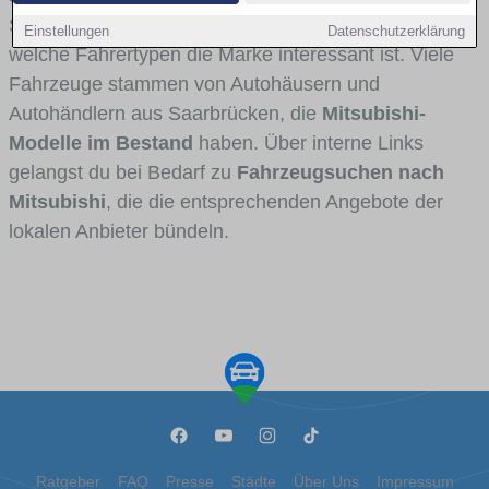
Stadt- und Umlandverkehr zu sehen sind und für
Einstellungen
Datenschutzerklärung
welche Fahrertypen die Marke interessant ist. Viele
Fahrzeuge stammen von Autohäusern und
Autohändlern aus Saarbrücken, die
Mitsubishi-
Modelle im Bestand
haben. Über interne Links
gelangst du bei Bedarf zu
Fahrzeugsuchen nach
Mitsubishi
, die die entsprechenden Angebote der
lokalen Anbieter bündeln.
Ratgeber
FAQ
Presse
Städte
Über Uns
Impressum