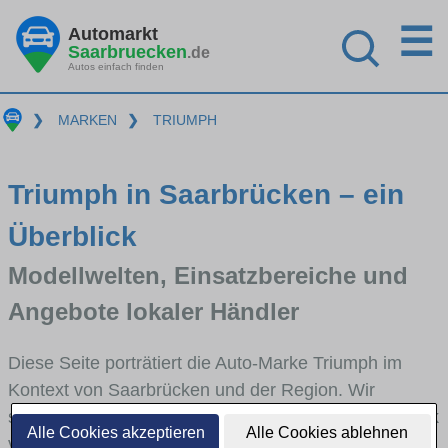
☰
Automarkt
Saarbruecken
.de
Autos einfach finden
❯
MARKEN
❯
TRIUMPH
Triumph in Saarbrücken – ein
Überblick
Modellwelten, Einsatzbereiche und
Angebote lokaler Händler
Diese Seite porträtiert die Auto-Marke Triumph im
Kontext von Saarbrücken und der Region. Wir
skizzieren, in welchen Fahrzeugklassen Triumph stark
Alle Cookies akzeptieren
Alle Cookies ablehnen
vertreten ist, welche Modellreihen häufig im Stadt-