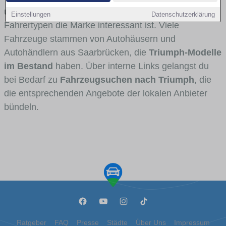
und Umlandverkehr zu sehen sind und für welche
Einstellungen
Datenschutzerklärung
Fahrertypen die Marke interessant ist. Viele
Fahrzeuge stammen von Autohäusern und
Autohändlern aus Saarbrücken, die
Triumph-Modelle
im Bestand
haben. Über interne Links gelangst du
bei Bedarf zu
Fahrzeugsuchen nach Triumph
, die
die entsprechenden Angebote der lokalen Anbieter
bündeln.
Ratgeber
FAQ
Presse
Städte
Über Uns
Impressum