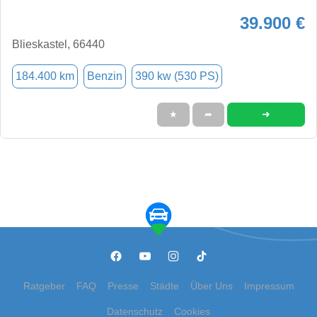
39.900 €
Blieskastel, 66440
184.400 km
Benzin
390 kw (530 PS)
➜
★
➦
Ratgeber
FAQ
Presse
Städte
Über Uns
Impressum
Datenschutz
Cookies