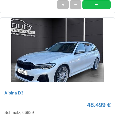
➜
★
➦
Alpina D3
48.499 €
Schmelz, 66839