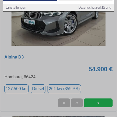
Einstellungen
Datenschutzerklärung
Alpina D3
54.900 €
Homburg, 66424
127.500 km
Diesel
261 kw (355 PS)
➜
★
➦