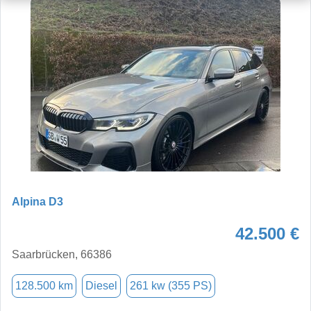
Alpina D3
42.500 €
Saarbrücken, 66386
128.500 km
Diesel
261 kw (355 PS)