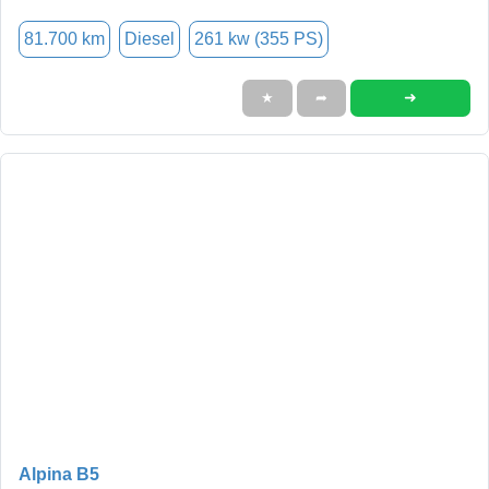
81.700 km
Diesel
261 kw (355 PS)
➜
★
➦
Alpina B5