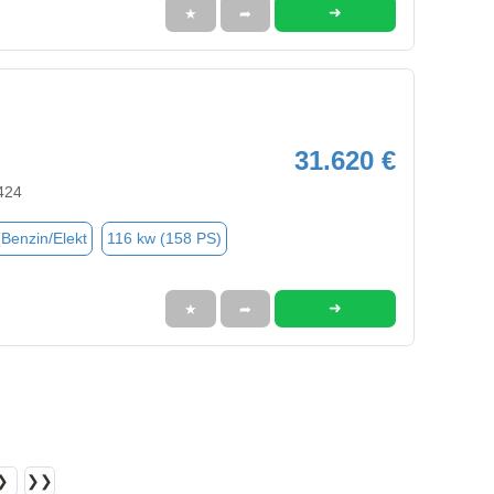
➜
★
➦
31.620 €
424
(Benzin/Elekt
116 kw (158 PS)
➜
★
➦
❯
❯❯