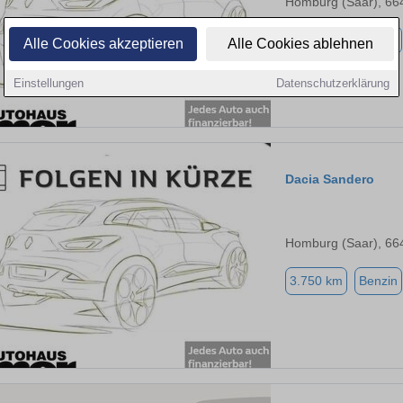
Homburg (Saar), 66
3.750 km
Benzin
Alle Cookies akzeptieren
Alle Cookies ablehnen
Einstellungen
Datenschutzerklärung
Dacia Sandero
Homburg (Saar), 66
3.750 km
Benzin