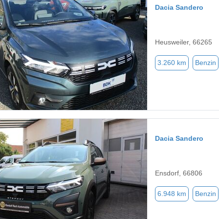
Dacia Sandero
Heusweiler, 66265
3.260 km
Benzin
Dacia Sandero
Ensdorf, 66806
6.948 km
Benzin