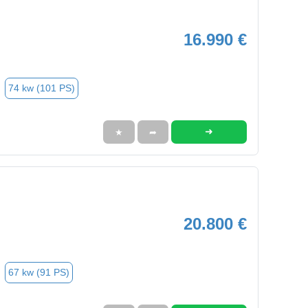
16.990 €
74 kw (101 PS)
➜
★
➦
20.800 €
67 kw (91 PS)