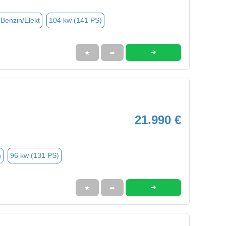
(Benzin/Elekt
104 kw (141 PS)
➜
★
➦
21.990 €
n
96 kw (131 PS)
➜
★
➦