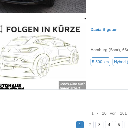
Dacia Bigster
Homburg (Saar), 66
5.500 km
Hybrid 
1 - 10 von 161
1
2
3
4
5