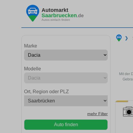
Automarkt
Saarbruecken
.de
Autos einfach finden
❯
Marke
Modelle
Mit der 
Gebrau
Ort, Region oder PLZ
mehr Filter
Auto finden