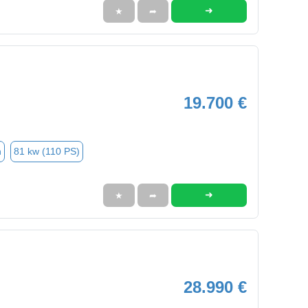
➜
★
➦
19.700 €
n
81 kw (110 PS)
➜
★
➦
28.990 €