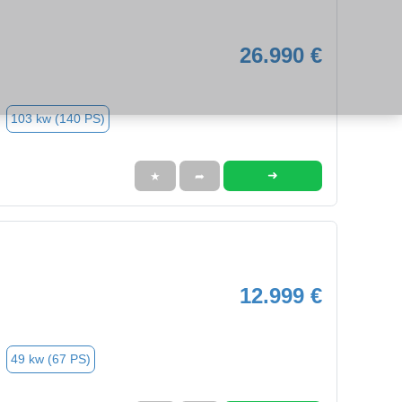
26.990 €
103 kw (140 PS)
➜
★
➦
12.999 €
49 kw (67 PS)