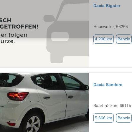
Dacia Bigster
Heusweiler, 66265
4.200 km
Benzin
Dacia Sandero
Saarbrücken, 66115
5.666 km
Benzin