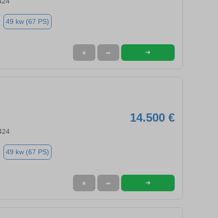
424
49 kw (67 PS)
➜
★
➦
14.500 €
424
49 kw (67 PS)
➜
★
➦