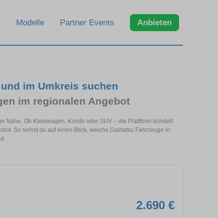
Modelle
Partner Events
Anbieten
n und im Umkreis suchen
en im regionalen Angebot
ner Nähe. Ob Kleinwagen, Kombi oder SUV – die Plattform bündelt
t. So siehst du auf einen Blick, welche Daihatsu Fahrzeuge in
d.
2.690 €