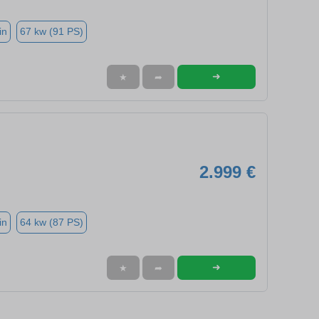
in
67 kw (91 PS)
➜
★
➦
2.999 €
in
64 kw (87 PS)
➜
★
➦