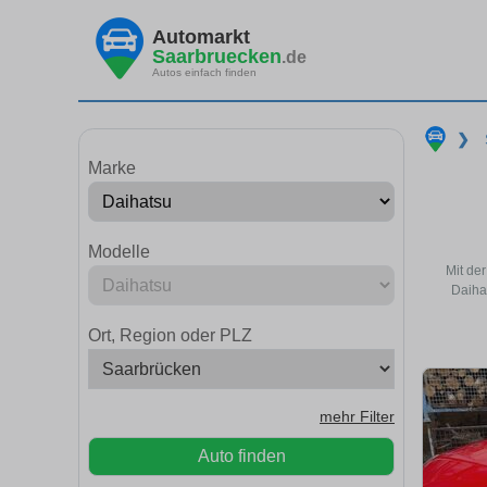
Automarkt
Saarbruecken
.de
Autos einfach finden
❯
Marke
Modelle
Mit de
Daiha
Ort, Region oder PLZ
mehr Filter
Auto finden