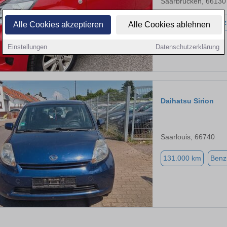
Saarbrücken, 66130
183.200 km
Benz
Alle Cookies akzeptieren
Alle Cookies ablehnen
Einstellungen
Datenschutzerklärung
Daihatsu Sirion
Saarlouis, 66740
131.000 km
Benz