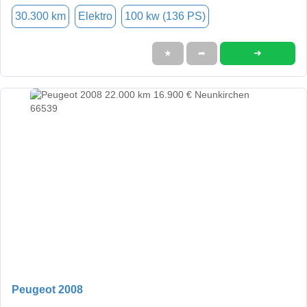
30.300 km
Elektro
100 kw (136 PS)
➜
★
➦
Peugeot 2008