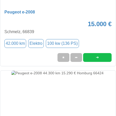
Peugeot e-2008
15.000 €
Schmelz, 66839
42.000 km
Elektro
100 kw (136 PS)
➜
★
➦