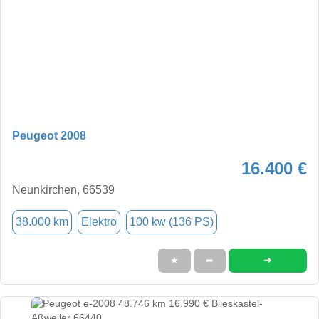
Peugeot 2008
16.400 €
Neunkirchen, 66539
38.000 km
Elektro
100 kw (136 PS)
➜
★
➦