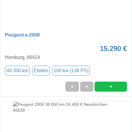
Peugeot e-2008
15.290 €
Homburg, 66424
44.300 km
Elektro
100 kw (136 PS)
➜
★
➦