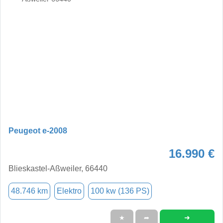
Peugeot e-2008
16.990 €
Blieskastel-Aßweiler, 66440
48.746 km
Elektro
100 kw (136 PS)
➜
★
➦