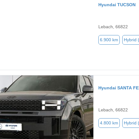
Hyundai TUCSON
Lebach, 66822
6.900 km
Hybrid 
Hyundai SANTA FE
Lebach, 66822
4.800 km
Hybrid 