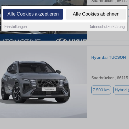
Saarbrücken, 66117
9.900 km
Elektro
Alle Cookies akzeptieren
Alle Cookies ablehnen
Einstellungen
Datenschutzerklärung
Hyundai TUCSON
Saarbrücken, 66115
7.500 km
Hybrid 