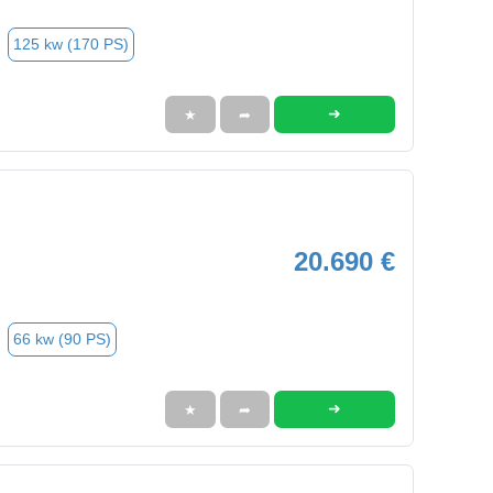
125 kw (170 PS)
➜
★
➦
20.690 €
66 kw (90 PS)
➜
★
➦