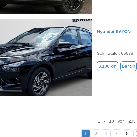
Hyundai BAYON
Schiffweiler, 66578
3.196 km
Benzin
1 - 10 von 299
1
2
3
4
5