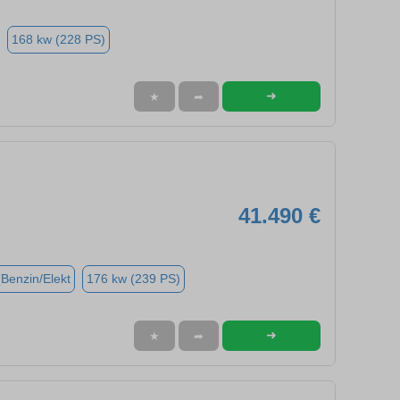
168 kw (228 PS)
➜
★
➦
41.490 €
(Benzin/Elekt
176 kw (239 PS)
➜
★
➦