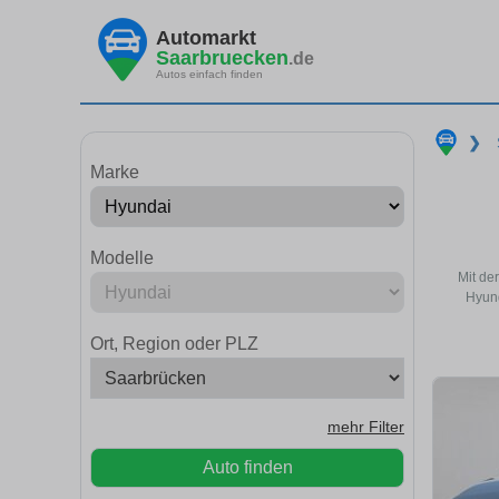
Automarkt
Saarbruecken
.de
Autos einfach finden
❯
Marke
Modelle
Mit de
Hyund
Ort, Region oder PLZ
mehr Filter
Auto finden