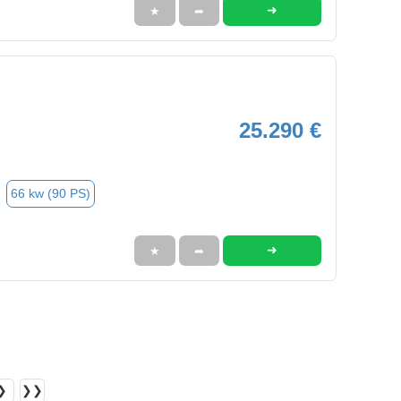
➜
★
➦
25.290 €
66 kw (90 PS)
➜
★
➦
❯
❯❯