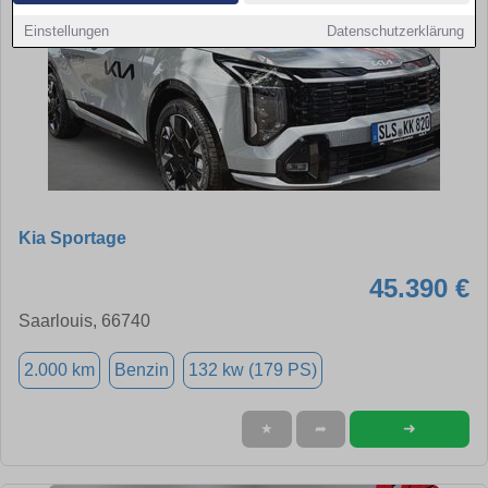
Einstellungen
Datenschutzerklärung
Kia Sportage
45.390 €
Saarlouis, 66740
2.000 km
Benzin
132 kw (179 PS)
➜
★
➦