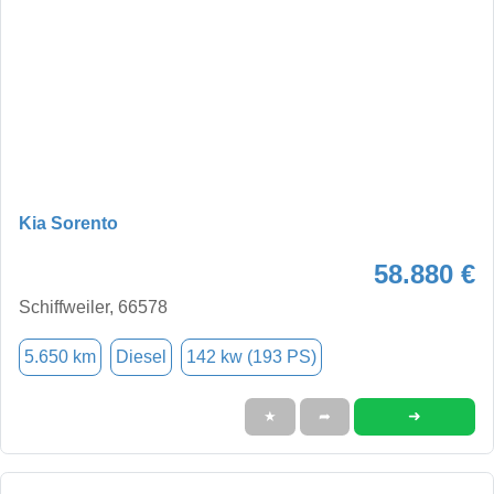
Kia Sorento
58.880 €
Schiffweiler, 66578
5.650 km
Diesel
142 kw (193 PS)
➜
★
➦