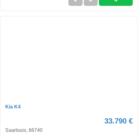
➜
★
➦
Kia K4
33.790 €
Saarlouis, 66740