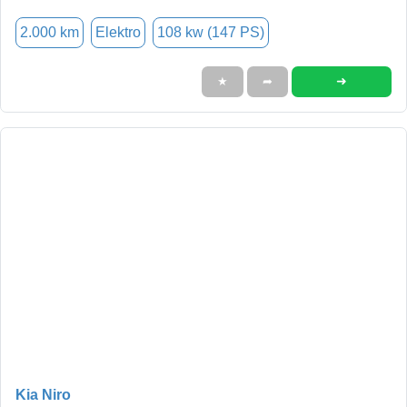
2.000 km
Elektro
108 kw (147 PS)
➜
★
➦
Kia Niro