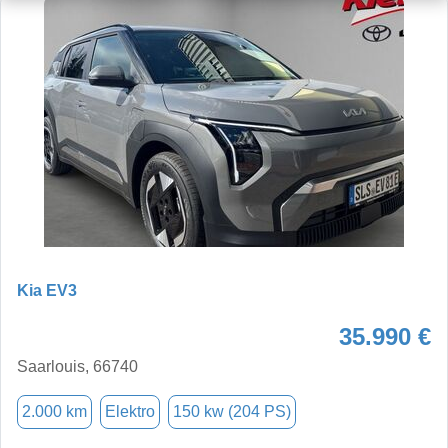
Kia EV3
35.990 €
Saarlouis, 66740
2.000 km
Elektro
150 kw (204 PS)