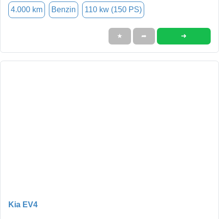
4.000 km
Benzin
110 kw (150 PS)
➜
★
➦
Kia EV4