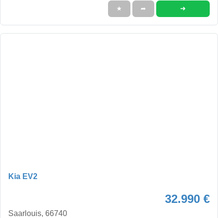
➜
★
➦
Kia EV2
32.990 €
Saarlouis, 66740