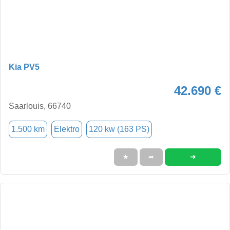
Kia PV5
42.690 €
Saarlouis, 66740
1.500 km
Elektro
120 kw (163 PS)
➜
★
➦