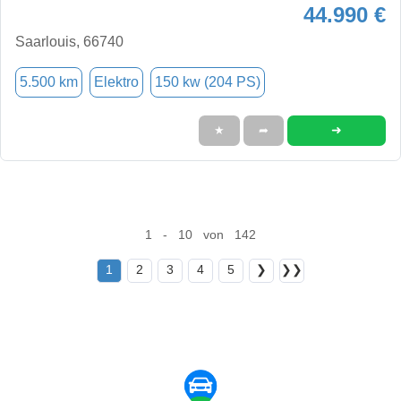
44.990 €
Saarlouis, 66740
5.500 km
Elektro
150 kw (204 PS)
➜
★
➦
1 - 10 von 142
1
2
3
4
5
❯
❯❯