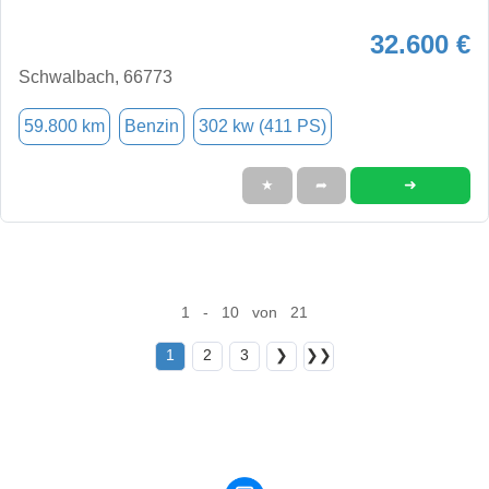
32.600 €
Schwalbach, 66773
59.800 km
Benzin
302 kw (411 PS)
➜
★
➦
1 - 10 von 21
1
2
3
❯
❯❯