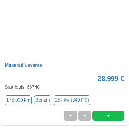
Maserati Levante
28.999 €
Saarlouis, 66740
175.000 km
Benzin
257 kw (349 PS)
➜
★
➦