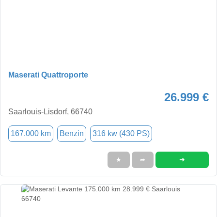
Maserati Quattroporte
26.999 €
Saarlouis-Lisdorf, 66740
167.000 km
Benzin
316 kw (430 PS)
➜
★
➦