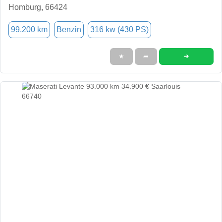
Homburg, 66424
99.200 km
Benzin
316 kw (430 PS)
➜
★
➦