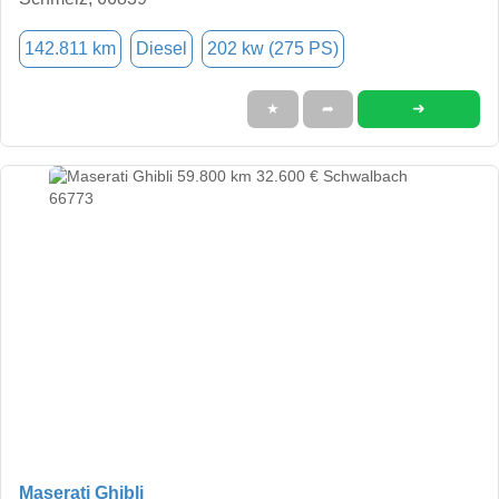
142.811 km
Diesel
202 kw (275 PS)
➜
★
➦
Maserati Ghibli