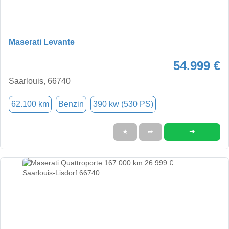
Maserati Levante
54.999 €
Saarlouis, 66740
62.100 km
Benzin
390 kw (530 PS)
➜
★
➦