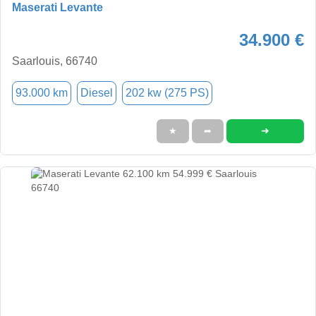
Maserati Levante
34.900 €
Saarlouis, 66740
93.000 km
Diesel
202 kw (275 PS)
➜
★
➦