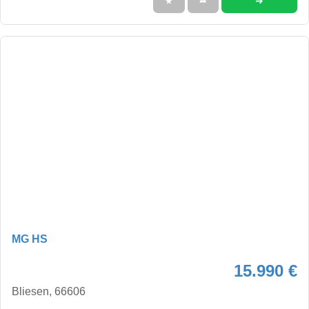
➜
★
➦
MG HS
15.990 €
Bliesen, 66606