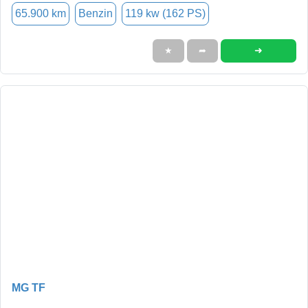
65.900 km
Benzin
119 kw (162 PS)
➜
★
➦
MG TF