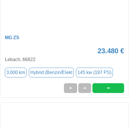
MG ZS
23.480 €
Lebach, 66822
3.000 km
Hybrid (Benzin/Elekt
145 kw (197 PS)
➜
★
➦