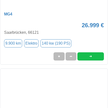
MG4
26.999 €
Saarbrücken, 66121
9.900 km
Elektro
140 kw (190 PS)
➜
★
➦