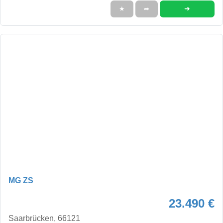
➜
★
➦
MG ZS
23.490 €
Saarbrücken, 66121