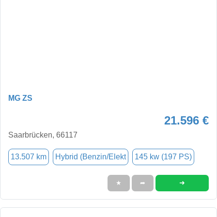
MG ZS
21.596 €
Saarbrücken, 66117
13.507 km
Hybrid (Benzin/Elekt
145 kw (197 PS)
➜
★
➦