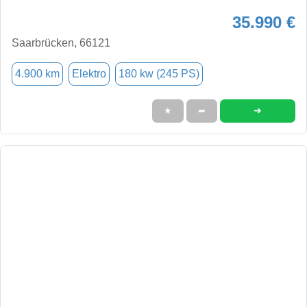
35.990 €
Saarbrücken, 66121
4.900 km
Elektro
180 kw (245 PS)
➜
★
➦