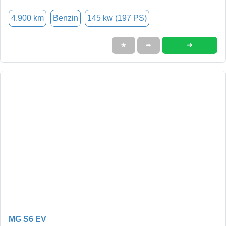
4.900 km
Benzin
145 kw (197 PS)
➜
★
➦
MG S6 EV