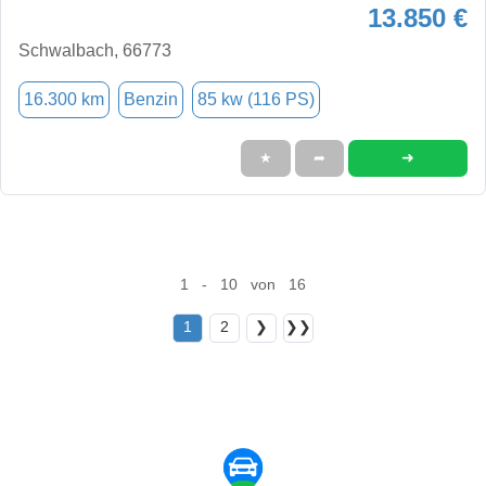
13.850 €
Schwalbach, 66773
16.300 km
Benzin
85 kw (116 PS)
➜
★
➦
1 - 10 von 16
1
2
❯
❯❯