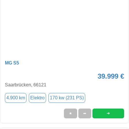
MG S5
39.999 €
Saarbrücken, 66121
4.900 km
Elektro
170 kw (231 PS)
➜
★
➦