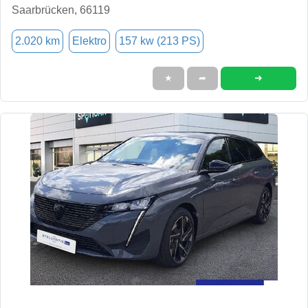
Saarbrücken, 66119
2.020 km
Elektro
157 kw (213 PS)
➜
★
➦