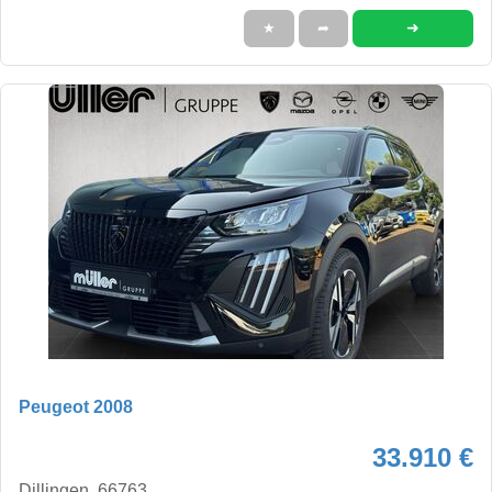
➜
★
➦
Peugeot 2008
33.910 €
Dillingen, 66763