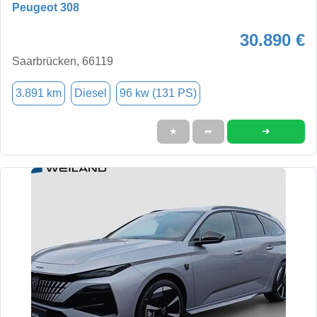
Peugeot 308
30.890 €
Saarbrücken, 66119
3.891 km
Diesel
96 kw (131 PS)
➜
★
➦