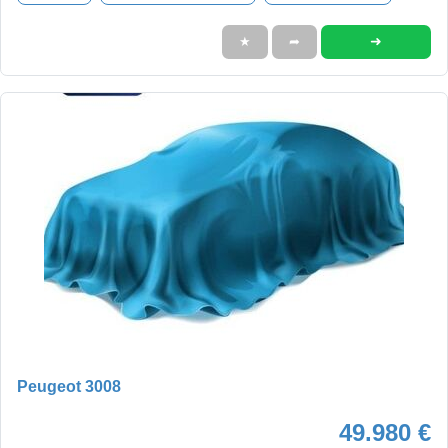
➜
★
➦
Peugeot 3008
49.980 €