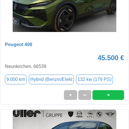
Peugeot 408
45.500 €
Neunkirchen, 66539
9.000 km
Hybrid (Benzin/Elekt
132 kw (179 PS)
➜
★
➦