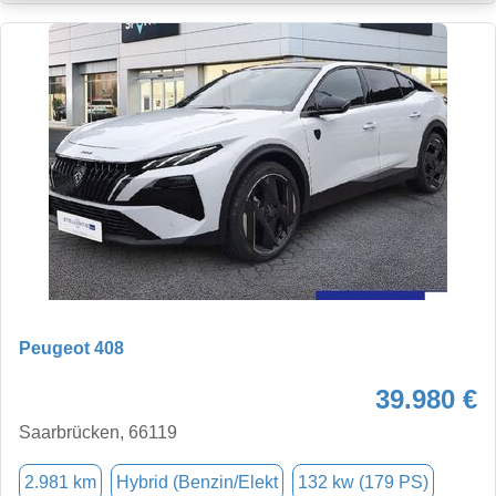
Peugeot 408
39.980 €
Saarbrücken, 66119
2.981 km
Hybrid (Benzin/Elekt
132 kw (179 PS)