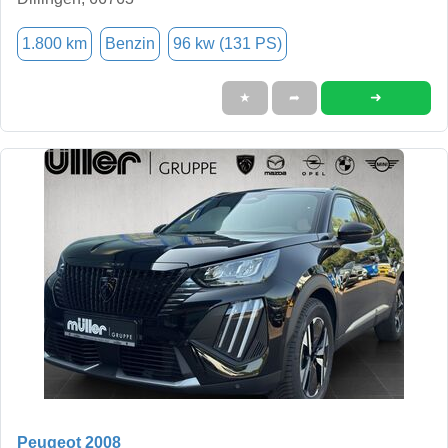
1.800 km
Benzin
96 kw (131 PS)
➜
★
➦
Peugeot 2008