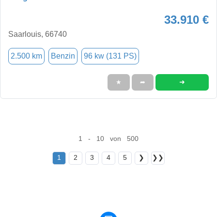
33.910 €
Saarlouis, 66740
2.500 km
Benzin
96 kw (131 PS)
➜
★
➦
1 - 10 von 500
1
2
3
4
5
❯
❯❯