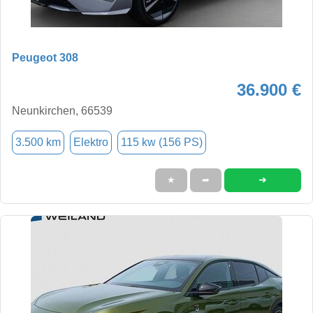
Peugeot 308
36.900 €
Neunkirchen, 66539
3.500 km
Elektro
115 kw (156 PS)
➜
★
➦