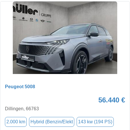
Peugeot 5008
56.440 €
Dillingen, 66763
2.000 km
Hybrid (Benzin/Elekt
143 kw (194 PS)