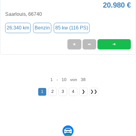
20.980 €
Saarlouis, 66740
26.340 km
Benzin
85 kw (116 PS)
➜
★
➦
1 - 10 von 38
1
2
3
4
❯
❯❯