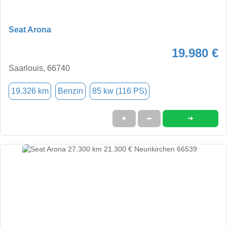
Seat Arona
19.980 €
Saarlouis, 66740
19.326 km
Benzin
85 kw (116 PS)
➜
★
➦