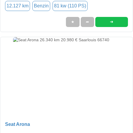
12.127 km
Benzin
81 kw (110 PS)
➜
★
➦
Seat Arona