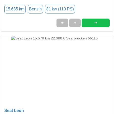
15.635 km
Benzin
81 kw (110 PS)
➜
★
➦
Seat Leon