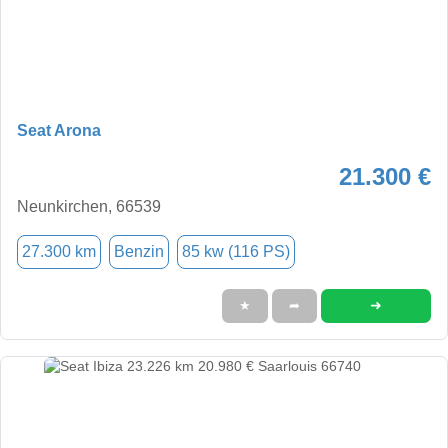
Seat Arona
21.300 €
Neunkirchen, 66539
27.300 km
Benzin
85 kw (116 PS)
➜
★
➦