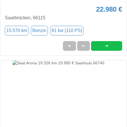
22.980 €
Saarbrücken, 66115
15.570 km
Benzin
81 kw (110 PS)
➜
★
➦