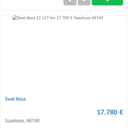
➜
★
➦
Seat Ibiza
17.780 €
Saarlouis, 66740