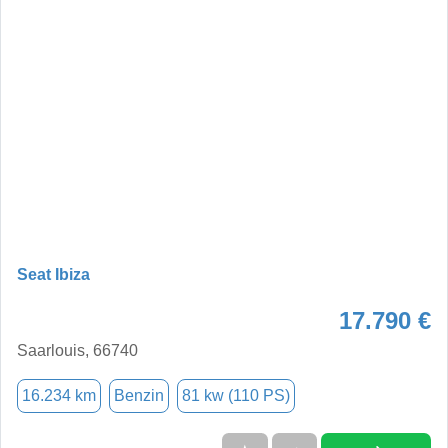
Seat Ibiza
17.790 €
Saarlouis, 66740
16.234 km
Benzin
81 kw (110 PS)