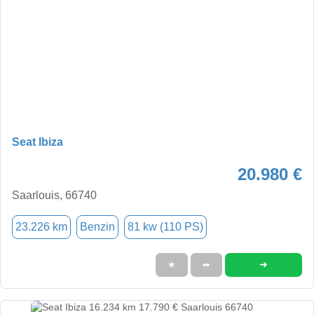
Seat Ibiza
20.980 €
Saarlouis, 66740
23.226 km
Benzin
81 kw (110 PS)
➜
★
➦