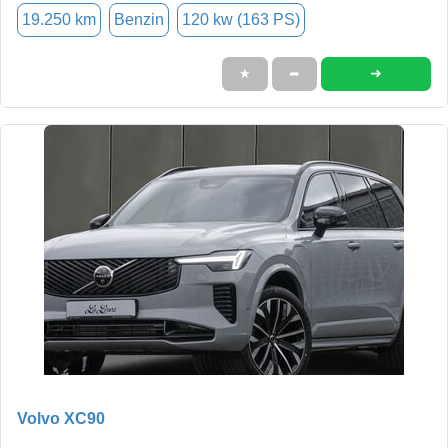
19.250 km
Benzin
120 kw (163 PS)
➜
★
➦
Volvo XC90