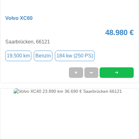
Volvo XC60
48.980 €
Saarbrücken, 66121
19.500 km
Benzin
184 kw (250 PS)
➜
★
➦