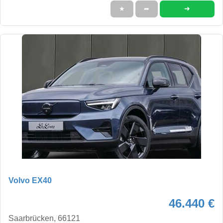
➜
★
➦
Volvo EX40
46.440 €
Saarbrücken, 66121