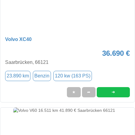
Volvo XC40
36.690 €
Saarbrücken, 66121
23.890 km
Benzin
120 kw (163 PS)
➜
★
➦