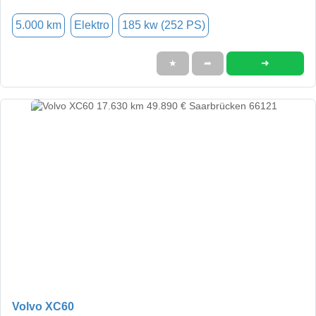
5.000 km
Elektro
185 kw (252 PS)
➜
★
➦
Volvo XC60