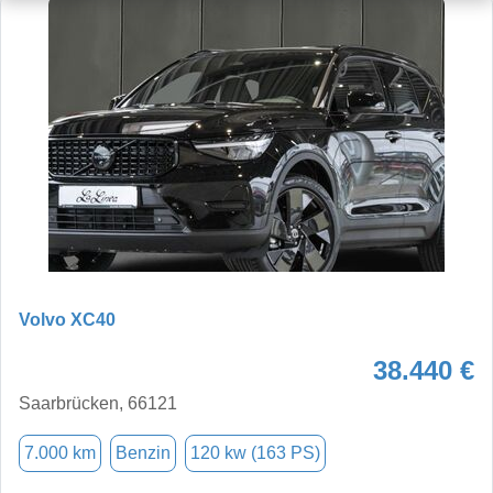
Volvo XC40
38.440 €
Saarbrücken, 66121
7.000 km
Benzin
120 kw (163 PS)