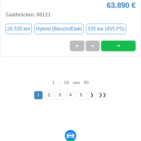
63.890 €
Saarbrücken, 66121
26.535 km
Hybrid (Benzin/Elekt
335 kw (455 PS)
➜
★
➦
1 - 10 von 93
1
2
3
4
5
❯
❯❯