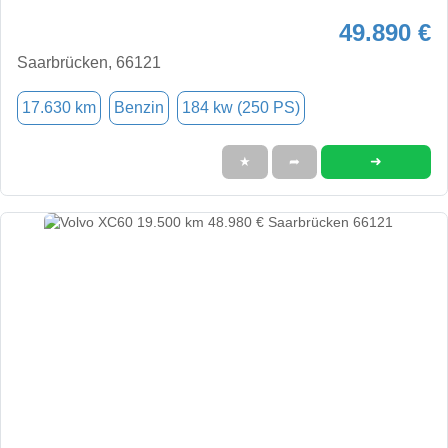
49.890 €
Saarbrücken, 66121
17.630 km
Benzin
184 kw (250 PS)
➜
★
➦