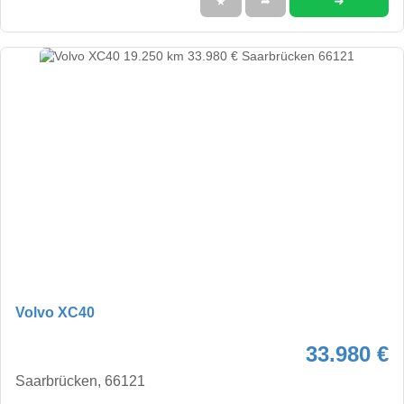
➜
★
➦
Volvo XC40
33.980 €
Saarbrücken, 66121