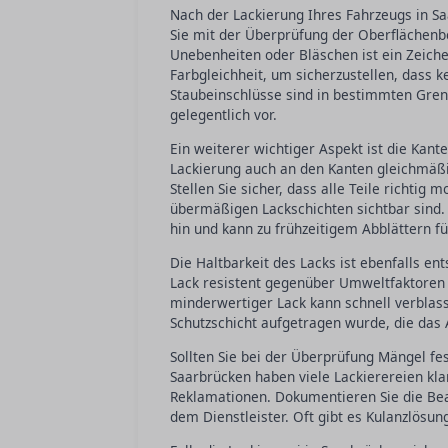
Nach der Lackierung Ihres Fahrzeugs in Sa
Sie mit der Überprüfung der Oberflächenbe
Unebenheiten oder Bläschen ist ein Zeichen
Farbgleichheit, um sicherzustellen, dass 
Staubeinschlüsse sind in bestimmten Gre
gelegentlich vor.
Ein weiterer wichtiger Aspekt ist die Kant
Lackierung auch an den Kanten gleichmäßi
Stellen Sie sicher, dass alle Teile richtig
übermäßigen Lackschichten sichtbar sind.
hin und kann zu frühzeitigem Abblättern f
Die Haltbarkeit des Lacks ist ebenfalls en
Lack resistent gegenüber Umweltfaktoren w
minderwertiger Lack kann schnell verblas
Schutzschicht aufgetragen wurde, die das A
Sollten Sie bei der Überprüfung Mängel fes
Saarbrücken haben viele Lackierereien kl
Reklamationen. Dokumentieren Sie die Bea
dem Dienstleister. Oft gibt es Kulanzlösu