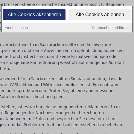
arbrücken ist eine gründliche Inspektion unerlässlich. Beginnen
schaffenheit: Eine gleichmäßige, glatte Struktur ohne sichtbare
Alle Cookies akzeptieren
Alle Cookies ablehnen
 für qualitativ hochwertige Arbeit. Achten Sie auch auf
keine Unterschiede im Farbton erkennbar sind. Kleinere
nzen tolerierbar und kommen selbst bei besten Bedingungen
Einstellungen
Datenschutzerklärung
enverarbeitung. In in Saarbrücken sollte eine hochwertige
g verlaufen und keine Anzeichen von Tropfenbildung aufweisen.
 montiert und justiert sind, damit keine Farbabweichungen oder
 Eine ungenaue Kantenführung weist oft auf mangelnde Sorgfalt
ühren.
tscheidend. In in Saarbrücken sollten Sie darauf achten, dass der
ie UV-Strahlung und Witterungseinflüssen ist. Ein qualitativ
sen oder spröde werden. Prüfen Sie, ob eine angemessene
uto langfristig schützt und pflegt.
tstellen, ist es wichtig, diese umgehend zu reklamieren. In in
are Regelungen für Nachbesserungen bei berechtigten
nstandungen mit Fotos und besprechen Sie diese direkt mit
ngen, um das Problem zeitnah und zufriedenstellend zu beheben.