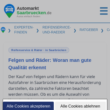
Automarkt
☰
Saarbruecken
.de
Autos einfach finden
EXPERTEN-
REIFENSERVICE-
RATGEBER
C
❯
❯
❯
❯
FINDEN
UND-RAEDER
Reifenservice & Räder · in Saarbrücken
Felgen und Räder: Woran man gute
Qualität erkennt
Der Kauf von Felgen und Rädern kann für viele
Autofahrer in Saarbrücken eine Herausforderung
darstellen, da zahlreiche Faktoren beachtet
werden müssen. Ob es um die Auswahl von
Kompletträdern oder einzelnen Felgen geht,
Fachwissen über die Qualitätsmerkmale und
Alle Cookies akzeptieren
Alle Cookies ablehnen