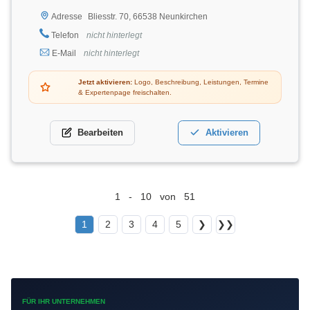
Bliesstr. 70, 66538 Neunkirchen
Adresse
Telefon
nicht hinterlegt
E-Mail
nicht hinterlegt
Jetzt aktivieren:
Logo, Beschreibung, Leistungen, Termine
& Expertenpage freischalten.
Bearbeiten
Aktivieren
1 - 10 von 51
1
2
3
4
5
❯
❯❯
FÜR IHR UNTERNEHMEN