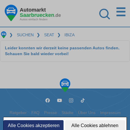
☰
Automarkt
Saarbruecken
.de
Autos einfach finden
❯
SUCHEN
❯
SEAT
❯
IBIZA
Leider konnten wir derzeit keine passenden Autos finden.
Schauen Sie bald wieder vorbei!
Ratgeber
FAQ
Presse
Städte
Über Uns
Impressum
Datenschutz
Cookies
Alle Cookies akzeptieren
Alle Cookies ablehnen