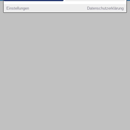
Copyright © 2000 - 2026 | 1A Infosysteme GmbH | Content by: 1a-sites-autos
Einstellungen
Datenschutzerklärung
09.08.2026