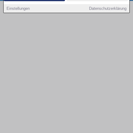
Copyright © 2000 - 2026 | 1A Infosysteme GmbH | Content by: 1a-sites-autos
Einstellungen
Datenschutzerklärung
09.08.2026