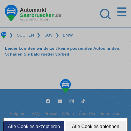
☰
Automarkt
Saarbruecken
.de
Autos einfach finden
❯
SUCHEN
❯
SUV
❯
BMW
Leider konnten wir derzeit keine passenden Autos finden.
Schauen Sie bald wieder vorbei!
Ratgeber
FAQ
Presse
Städte
Über Uns
Impressum
Datenschutz
Cookies
Alle Cookies akzeptieren
Alle Cookies ablehnen