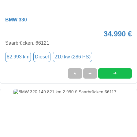
BMW 330
34.990 €
Saarbrücken, 66121
82.993 km
Diesel
210 kw (286 PS)
➜
★
➦