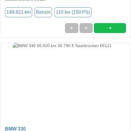
149.821 km
Benzin
110 kw (150 PS)
➜
★
➦
BMW 330