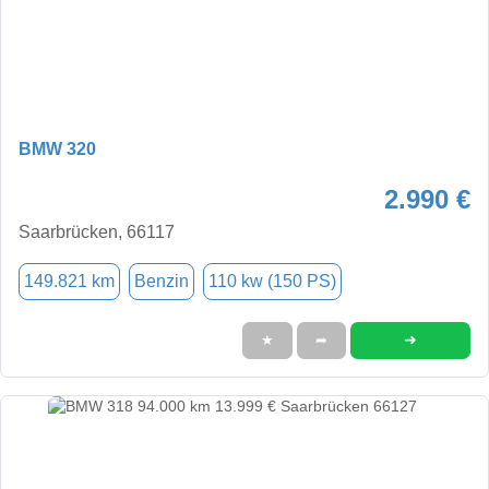
BMW 320
2.990 €
Saarbrücken, 66117
149.821 km
Benzin
110 kw (150 PS)
➜
★
➦