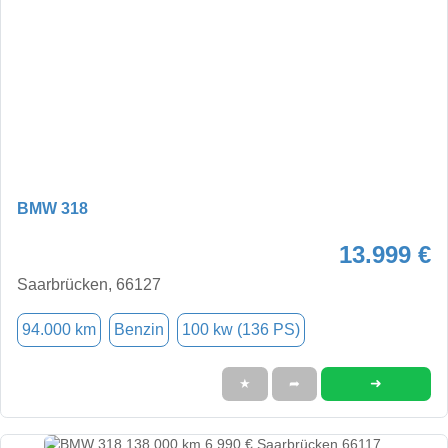
BMW 318
13.999 €
Saarbrücken, 66127
94.000 km
Benzin
100 kw (136 PS)
➜
★
➦