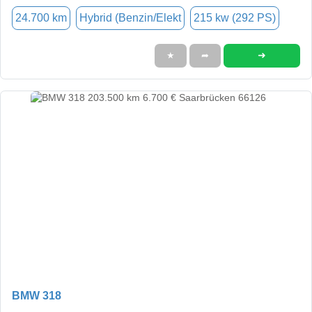
24.700 km
Hybrid (Benzin/Elekt
215 kw (292 PS)
➜
★
➦
BMW 318