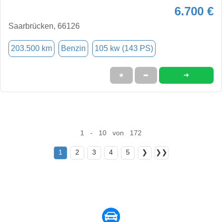
6.700 €
Saarbrücken, 66126
203.500 km
Benzin
105 kw (143 PS)
➜
★
➦
1 - 10 von 172
1
2
3
4
5
❯
❯❯