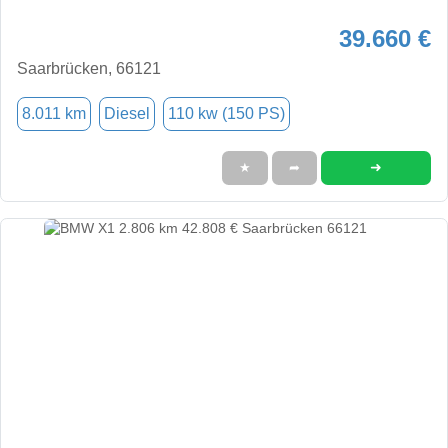
39.660 €
Saarbrücken, 66121
8.011 km
Diesel
110 kw (150 PS)
➜
★
➦