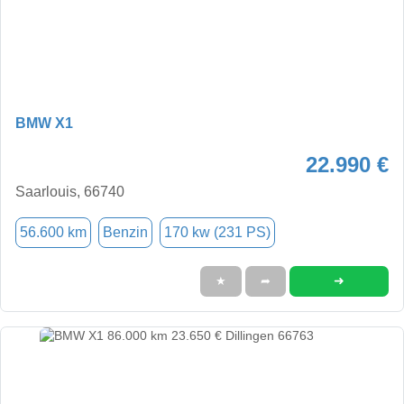
BMW X1
22.990 €
Saarlouis, 66740
56.600 km
Benzin
170 kw (231 PS)
➜
★
➦