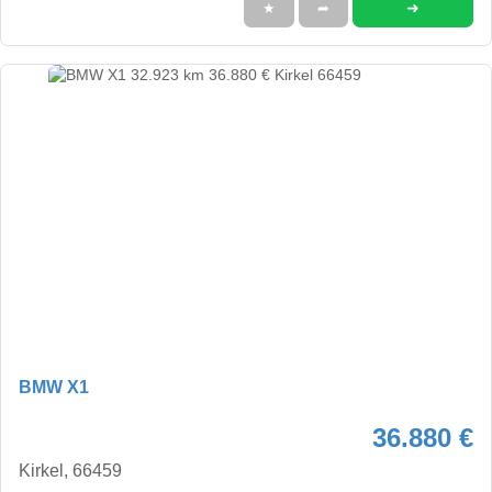
➜
★
➦
BMW X1
36.880 €
Kirkel, 66459