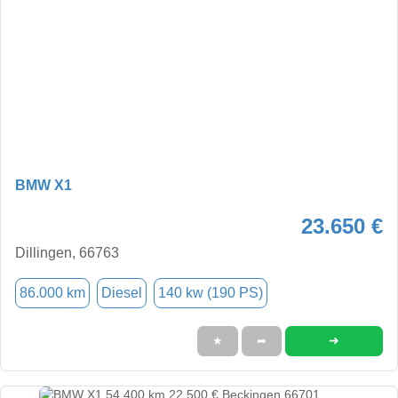
BMW X1
23.650 €
Dillingen, 66763
86.000 km
Diesel
140 kw (190 PS)
➜
★
➦