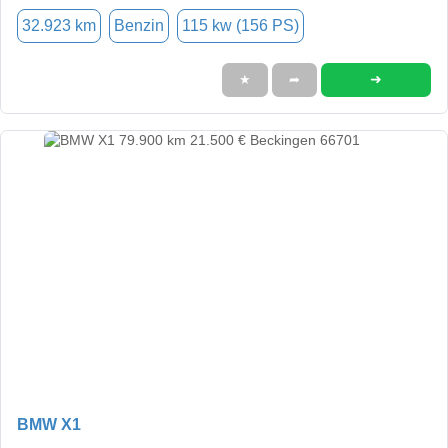
32.923 km
Benzin
115 kw (156 PS)
➜
★
➦
BMW X1