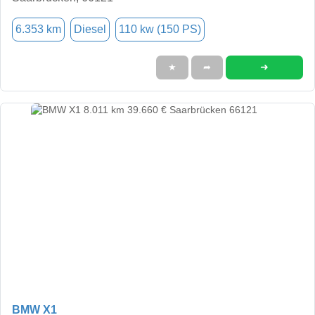
6.353 km
Diesel
110 kw (150 PS)
➜
★
➦
BMW X1