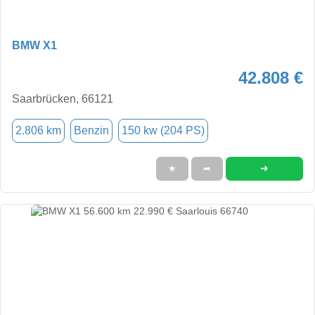
BMW X1
42.808 €
Saarbrücken, 66121
2.806 km
Benzin
150 kw (204 PS)
➜
★
➦