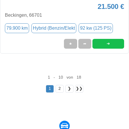
21.500 €
Beckingen, 66701
79.900 km
Hybrid (Benzin/Elekt
92 kw (125 PS)
➜
★
➦
1 - 10 von 18
1
2
❯
❯❯