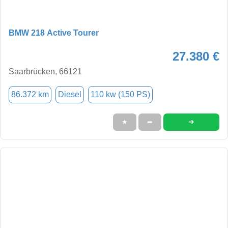
BMW 218 Active Tourer
27.380 €
Saarbrücken, 66121
86.372 km
Diesel
110 kw (150 PS)
➜
★
➦