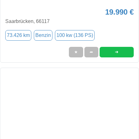
19.990 €
Saarbrücken, 66117
73.426 km
Benzin
100 kw (136 PS)
➜
★
➦