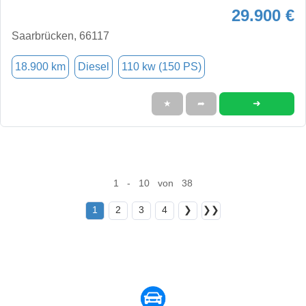
29.900 €
Saarbrücken, 66117
18.900 km
Diesel
110 kw (150 PS)
➜
★
➦
1 - 10 von 38
1
2
3
4
❯
❯❯