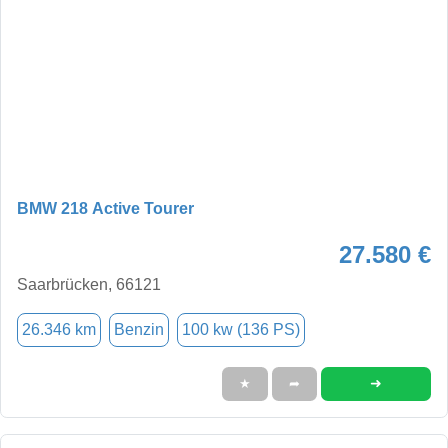
BMW 218 Active Tourer
27.580 €
Saarbrücken, 66121
26.346 km
Benzin
100 kw (136 PS)
➜
★
➦