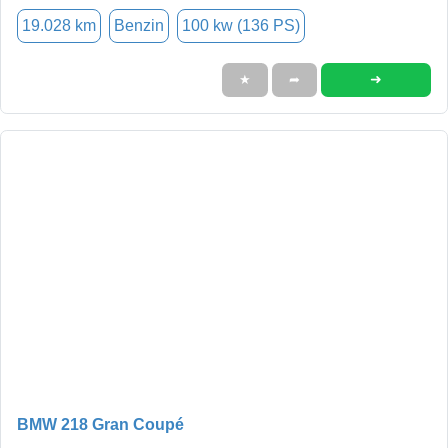
19.028 km
Benzin
100 kw (136 PS)
➜
★
➦
BMW 218 Gran Coupé