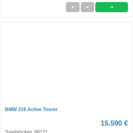
➜
★
➦
BMW 218 Active Tourer
15.590 €
Saarbrücken, 66121