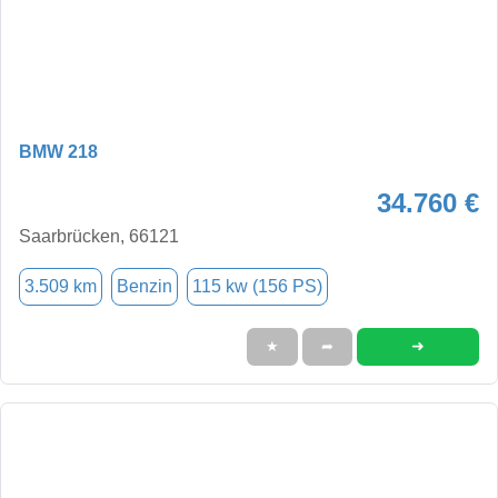
BMW 218
34.760 €
Saarbrücken, 66121
3.509 km
Benzin
115 kw (156 PS)
➜
★
➦