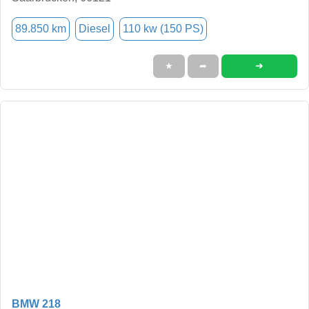
89.850 km
Diesel
110 kw (150 PS)
➜
★
➦
BMW 218