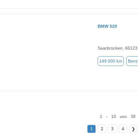
BMW 520
Saarbrücken, 66123
149.000 km
Benz
1 - 10 von 38
1
2
3
4
❯