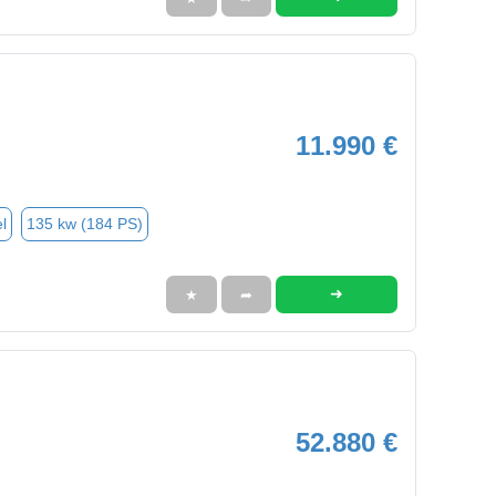
11.990 €
l
135 kw (184 PS)
➜
★
➦
52.880 €