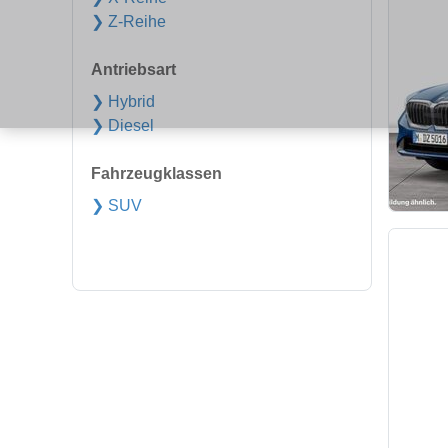
❯ Z-Reihe
Antriebsart
❯ Hybrid
❯ Diesel
Fahrzeugklassen
❯ SUV