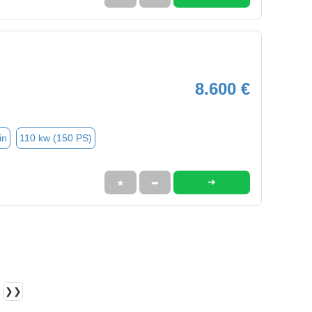
8.600 €
in
110 kw (150 PS)
➜
★
➦
❯❯