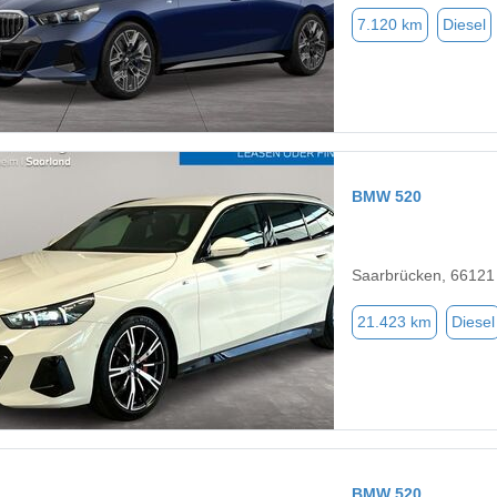
7.120 km
Diesel
BMW 520
Saarbrücken, 66121
21.423 km
Diesel
BMW 520