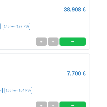
38.908 €
145 kw (197 PS)
➜
★
➦
7.700 €
l
135 kw (184 PS)
➜
★
➦